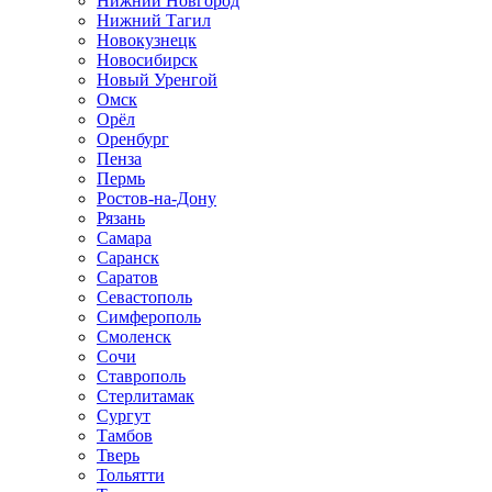
Нижний Новгород
Нижний Тагил
Новокузнецк
Новосибирск
Новый Уренгой
Омск
Орёл
Оренбург
Пенза
Пермь
Ростов-на-Дону
Рязань
Самара
Саранск
Саратов
Севастополь
Симферополь
Смоленск
Сочи
Ставрополь
Стерлитамак
Сургут
Тамбов
Тверь
Тольятти