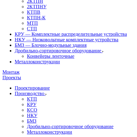
2КТПН
2КТПНУ
КТПВ
КТПН-К
МТП
СТП
КРУ — Комплектные распределительные устройства
НКУ — Низковольтные комплектные устройства
БМЗ — Блочно-модульные здания
Дробильно-сортировочное оборудование
Конвейеры ленточные
Металлоконструкции
Монтаж
Проекты
Проектирование
Производство
КТП
КРУ
КСО
НКУ
БМЗ
Дробильно-сортировочное оборудование
Металлоконструкции