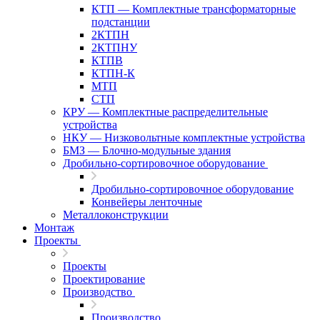
КТП — Комплектные трансформаторные
подстанции
2КТПН
2КТПНУ
КТПВ
КТПН-К
МТП
СТП
КРУ — Комплектные распределительные
устройства
НКУ — Низковольтные комплектные устройства
БМЗ — Блочно-модульные здания
Дробильно-сортировочное оборудование
Дробильно-сортировочное оборудование
Конвейеры ленточные
Металлоконструкции
Монтаж
Проекты
Проекты
Проектирование
Производство
Производство