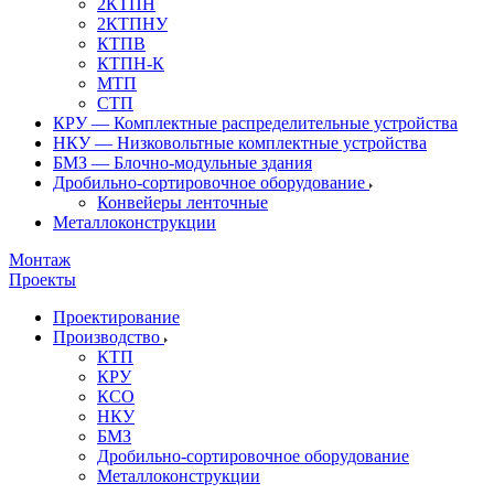
2КТПН
2КТПНУ
КТПВ
КТПН-К
МТП
СТП
КРУ — Комплектные распределительные устройства
НКУ — Низковольтные комплектные устройства
БМЗ — Блочно-модульные здания
Дробильно-сортировочное оборудование
Конвейеры ленточные
Металлоконструкции
Монтаж
Проекты
Проектирование
Производство
КТП
КРУ
КСО
НКУ
БМЗ
Дробильно-сортировочное оборудование
Металлоконструкции