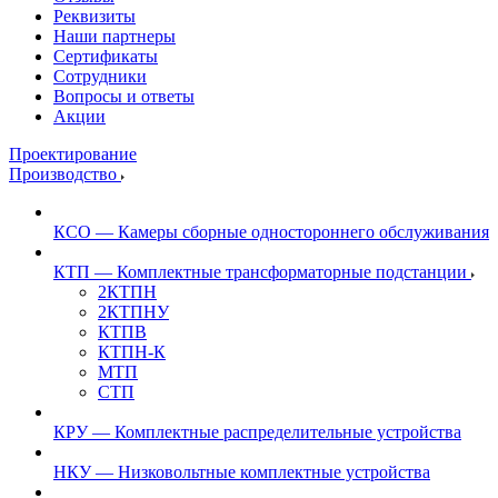
Реквизиты
Наши партнеры
Сертификаты
Сотрудники
Вопросы и ответы
Акции
Проектирование
Производство
КСО — Камеры сборные одностороннего обслуживания
КТП — Комплектные трансформаторные подстанции
2КТПН
2КТПНУ
КТПВ
КТПН-К
МТП
СТП
КРУ — Комплектные распределительные устройства
НКУ — Низковольтные комплектные устройства