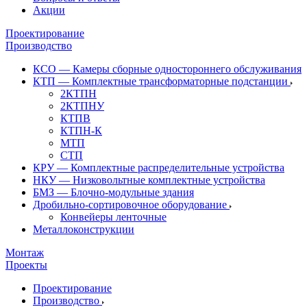
Акции
Проектирование
Производство
КСО — Камеры сборные одностороннего обслуживания
КТП — Комплектные трансформаторные подстанции
2КТПН
2КТПНУ
КТПВ
КТПН-К
МТП
СТП
КРУ — Комплектные распределительные устройства
НКУ — Низковольтные комплектные устройства
БМЗ — Блочно-модульные здания
Дробильно-сортировочное оборудование
Конвейеры ленточные
Металлоконструкции
Монтаж
Проекты
Проектирование
Производство