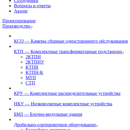
Сотрудники
Вопросы и ответы
Акции
Проектирование
Производство
КСО — Камеры сборные одностороннего обслуживания
КТП — Комплектные трансформаторные подстанции
2КТПН
2КТПНУ
КТПВ
КТПН-К
МТП
СТП
КРУ — Комплектные распределительные устройства
НКУ — Низковольтные комплектные устройства
БМЗ — Блочно-модульные здания
Дробильно-сортировочное оборудование
Конвейеры ленточные