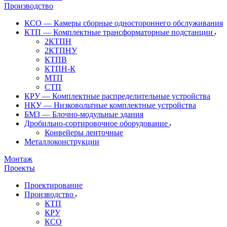
Производство
КСО — Камеры сборные одностороннего обслуживания
КТП — Комплектные трансформаторные подстанции
2КТПН
2КТПНУ
КТПВ
КТПН-К
МТП
СТП
КРУ — Комплектные распределительные устройства
НКУ — Низковольтные комплектные устройства
БМЗ — Блочно-модульные здания
Дробильно-сортировочное оборудование
Конвейеры ленточные
Металлоконструкции
Монтаж
Проекты
Проектирование
Производство
КТП
КРУ
КСО