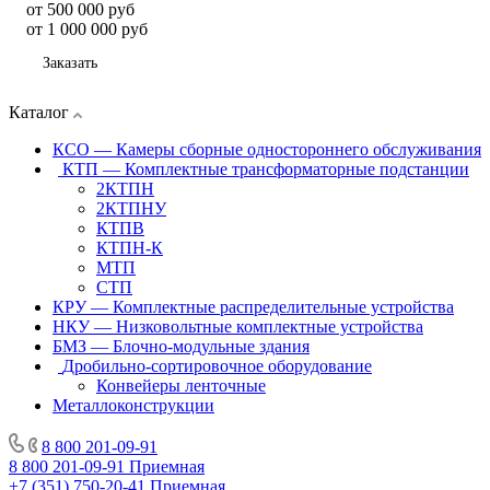
от 500 000
руб
от 1 000 000 руб
Заказать
Каталог
КСО — Камеры сборные одностороннего обслуживания
КТП — Комплектные трансформаторные подстанции
2КТПН
2КТПНУ
КТПВ
КТПН-К
МТП
СТП
КРУ — Комплектные распределительные устройства
НКУ — Низковольтные комплектные устройства
БМЗ — Блочно-модульные здания
Дробильно-сортировочное оборудование
Конвейеры ленточные
Металлоконструкции
8 800 201-09-91
8 800 201-09-91
Приемная
+7 (351) 750-20-41
Приемная