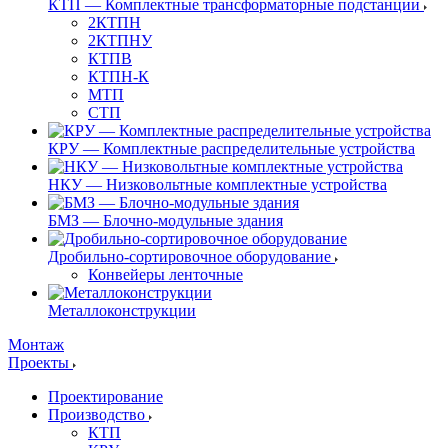
КТП — Комплектные трансформаторные подстанции
2КТПН
2КТПНУ
КТПВ
КТПН-К
МТП
СТП
КРУ — Комплектные распределительные устройства
НКУ — Низковольтные комплектные устройства
БМЗ — Блочно-модульные здания
Дробильно-сортировочное оборудование
Конвейеры ленточные
Металлоконструкции
Монтаж
Проекты
Проектирование
Производство
КТП