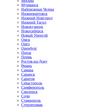
Москва
Мурманск
Набережные Челны
Нижневартовск
Нижний Новгород
Нижний Тагил
Новокузнецк
Новосибирск
Новый Уренгой
Омск
Орёл
Оренбург
Пенза
Пермь
Ростов-на-Дону
Рязань
Самара
Саранск
Саратов
Севастополь
Симферополь
Смоленск
Сочи
Ставрополь
Стерлитамак