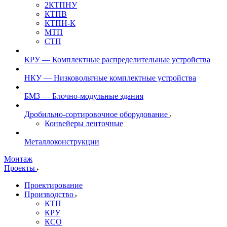
2КТПНУ
КТПВ
КТПН-К
МТП
СТП
КРУ — Комплектные распределительные устройства
НКУ — Низковольтные комплектные устройства
БМЗ — Блочно-модульные здания
Дробильно-сортировочное оборудование
Конвейеры ленточные
Металлоконструкции
Монтаж
Проекты
Проектирование
Производство
КТП
КРУ
КСО