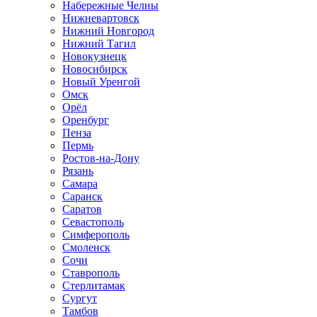
Набережные Челны
Нижневартовск
Нижний Новгород
Нижний Тагил
Новокузнецк
Новосибирск
Новый Уренгой
Омск
Орёл
Оренбург
Пенза
Пермь
Ростов-на-Дону
Рязань
Самара
Саранск
Саратов
Севастополь
Симферополь
Смоленск
Сочи
Ставрополь
Стерлитамак
Сургут
Тамбов