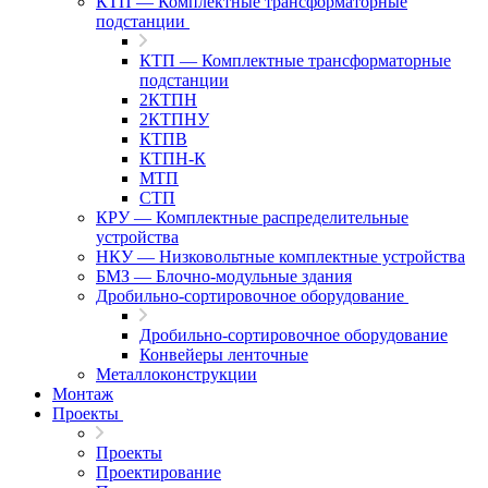
КТП — Комплектные трансформаторные
подстанции
КТП — Комплектные трансформаторные
подстанции
2КТПН
2КТПНУ
КТПВ
КТПН-К
МТП
СТП
КРУ — Комплектные распределительные
устройства
НКУ — Низковольтные комплектные устройства
БМЗ — Блочно-модульные здания
Дробильно-сортировочное оборудование
Дробильно-сортировочное оборудование
Конвейеры ленточные
Металлоконструкции
Монтаж
Проекты
Проекты
Проектирование