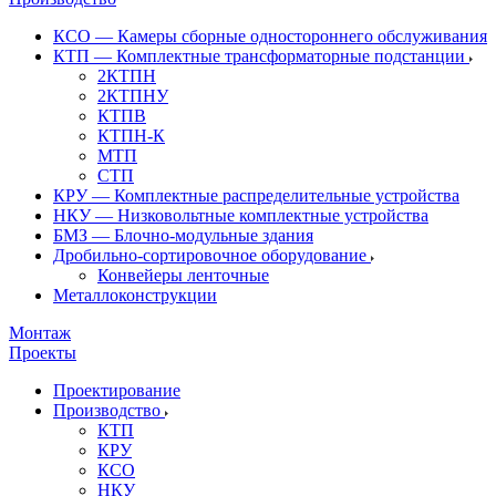
КСО — Камеры сборные одностороннего обслуживания
КТП — Комплектные трансформаторные подстанции
2КТПН
2КТПНУ
КТПВ
КТПН-К
МТП
СТП
КРУ — Комплектные распределительные устройства
НКУ — Низковольтные комплектные устройства
БМЗ — Блочно-модульные здания
Дробильно-сортировочное оборудование
Конвейеры ленточные
Металлоконструкции
Монтаж
Проекты
Проектирование
Производство
КТП
КРУ
КСО
НКУ